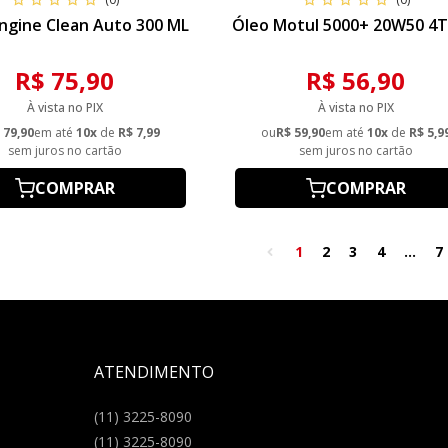
ngine Clean Auto 300 ML
Óleo Motul 5000+ 20W50 4T 
R$ 75,90
R$ 56,90
À vista no PIX
À vista no PIX
 79,90
em até
10x
de
R$ 7,99
ou
R$ 59,90
em até
10x
de
R$ 5,9
sem juros no cartão
sem juros no cartão
COMPRAR
COMPRAR
1
2
3
4
...
7
ATENDIMENTO
(11) 3225-8090
(11) 3225-8090