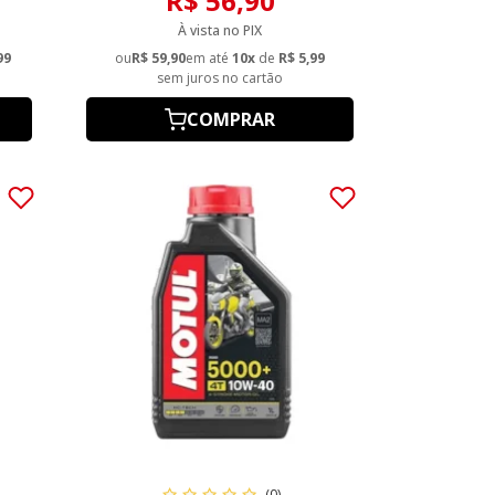
R$ 56,90
À vista no PIX
99
ou
R$ 59,90
em até
10x
de
R$ 5,99
sem juros no cartão
COMPRAR
(0)