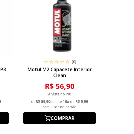
(0)
 P3
Motul M2 Capacete Interior
Clean
R$ 56,90
À vista no PIX
9
ou
R$ 59,90
em até
10x
de
R$ 5,99
sem juros no cartão
COMPRAR