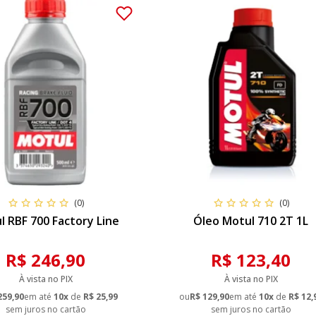
(0)
(0)
l RBF 700 Factory Line
Óleo Motul 710 2T 1L
R$ 246,90
R$ 123,40
À vista no PIX
À vista no PIX
259,90
em até
10x
de
R$ 25,99
ou
R$ 129,90
em até
10x
de
R$ 12,
sem juros no cartão
sem juros no cartão