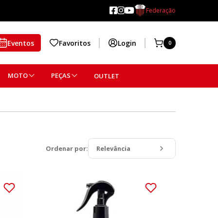
Federação
Eventos
Favoritos
Login
0
MOTO
PEÇAS
OUTLET
Ordenar por:
Relevância