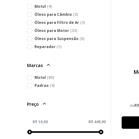
Motul
(4)
Óleos para Câmbio
(3)
Óleos para Filtro de Ar
(3)
Óleos para Motor
(33)
Óleos para Suspensão
(8)
Reparador
(1)
Marcas
M
Motul
(80)
Padrao
(4)
Preço
ou
R$