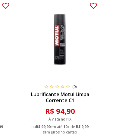
(0)
Lubrificante Motul Limpa
Corrente C1
R$ 94,90
À vista no PIX
99
ou
R$ 99,90
em até
10x
de
R$ 9,99
sem juros no cartão