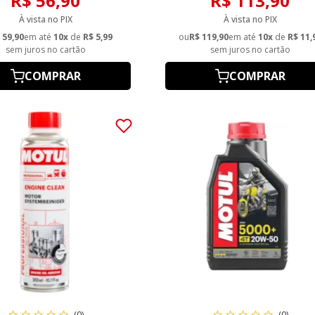
R$ 56,90
R$ 113,90
À vista no PIX
À vista no PIX
 59,90
em até
10x
de
R$ 5,99
ou
R$ 119,90
em até
10x
de
R$ 11,
sem juros no cartão
sem juros no cartão
COMPRAR
COMPRAR
(0)
(0)