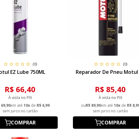
(0)
(0)
otul EZ Lube 750ML
Reparador De Pneu Motul
R$ 66,40
R$ 85,40
À vista no PIX
À vista no PIX
 69,90
em até
10x
de
R$ 6,99
ou
R$ 89,90
em até
10x
de
R$ 8,9
sem juros no cartão
sem juros no cartão
COMPRAR
COMPRAR