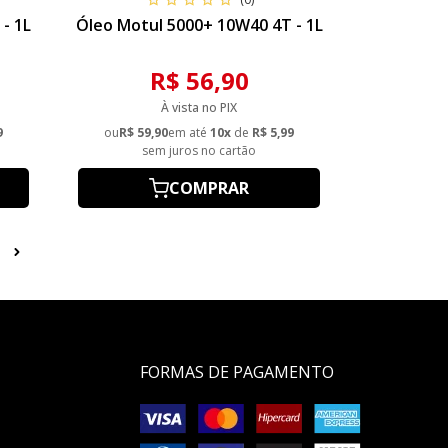
- 1L
Óleo Motul 5000+ 10W40 4T - 1L
R$ 56,90
À vista no PIX
9
ou
R$ 59,90
em até
10x
de
R$ 5,99
sem juros no cartão
COMPRAR
FORMAS DE PAGAMENTO