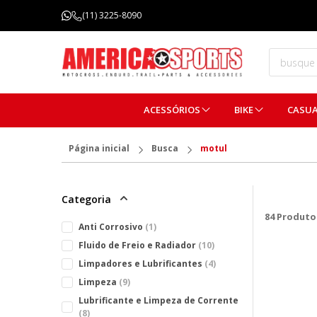
FRETE GRÁTIS ACIMA DE R$ 299,99
(11) 3225-8090
(Consulte regulamentos)
ACESSÓRIOS
BIKE
CASU
Página inicial
Busca
motul
Categoria
84
Produto
Anti Corrosivo
(1)
Fluido de Freio e Radiador
(10)
Limpadores e Lubrificantes
(4)
Limpeza
(9)
Lubrificante e Limpeza de Corrente
(8)