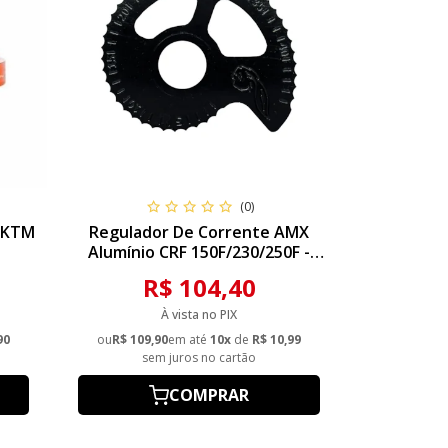
(0)
- KTM
Regulador De Corrente AMX
Alumínio CRF 150F/230/250F -
Preto
R$ 104,40
À vista no PIX
90
ou
R$ 109,90
em até
10x
de
R$ 10,99
sem juros no cartão
COMPRAR