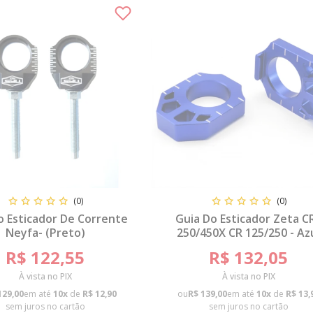
(0)
(0)
o Esticador De Corrente
Guia Do Esticador Zeta C
Neyfa- (Preto)
250/450X CR 125/250 - Az
R$ 122,55
R$ 132,05
À vista no PIX
À vista no PIX
129,00
em até
10x
de
R$ 12,90
ou
R$ 139,00
em até
10x
de
R$ 13,
sem juros no cartão
sem juros no cartão