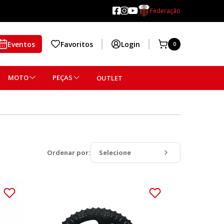
Federação
Eventos
Favoritos
Login
0
MOTO
PEÇAS
OUTLET
Ordenar por:
Selecione