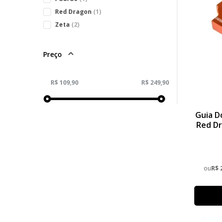
Red Dragon
(1)
Zeta
(2)
Preço
Guia D
Red Dr
EXC/EX
ou
R$ 