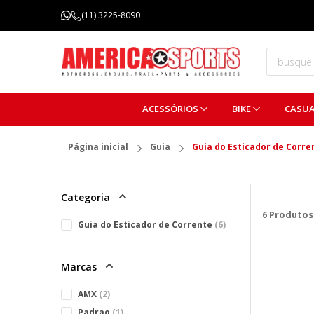
FRETE GRÁTIS ACIMA DE R$ 299,99
(11) 3225-8090
(Consulte regulamentos)
ACESSÓRIOS
BIKE
CASU
Página inicial
Guia
Guia do Esticador de Corre
Categoria
6
Produtos
Guia do Esticador de Corrente
(6)
Marcas
AMX
(2)
Padrao
(1)