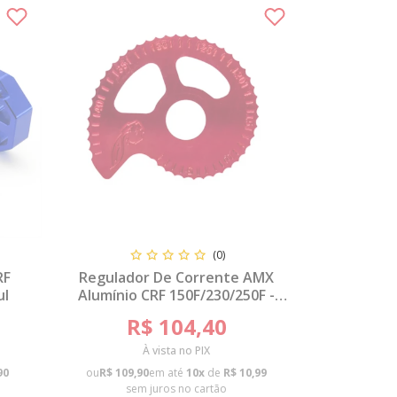
(0)
RF
Regulador De Corrente AMX
ul
Alumínio CRF 150F/230/250F -
Vermelho
R$ 104,40
À vista no PIX
90
ou
R$ 109,90
em até
10x
de
R$ 10,99
sem juros no cartão