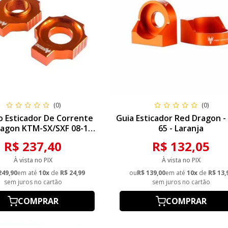
(0)
(0)
o Esticador De Corrente
Guia Esticador Red Dragon 
agon KTM-SX/SXF 08-12
65 - Laranja
CF125-450 08=> - Laranja
R$ 237,40
R$ 132,05
À vista no PIX
À vista no PIX
249,90
em até
10x
de
R$ 24,99
ou
R$ 139,00
em até
10x
de
R$ 13,
sem juros no cartão
sem juros no cartão
COMPRAR
COMPRAR