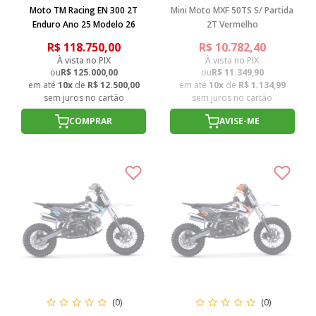
Moto TM Racing EN 300 2T
Mini Moto MXF 50TS S/ Partida
Enduro Ano 25 Modelo 26
2T Vermelho
R$ 118.750,00
R$ 10.782,40
À vista no PIX
À vista no PIX
ou
R$ 125.000,00
ou
R$ 11.349,90
em até
10x
de
R$ 12.500,00
em até
10x
de
R$ 1.134,99
sem juros no cartão
sem juros no cartão
COMPRAR
AVISE-ME
(0)
(0)