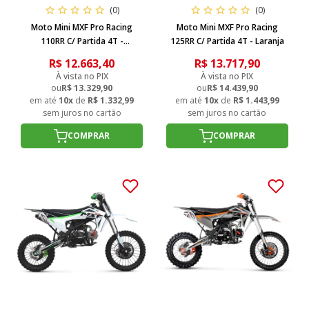
(0)
(0)
Moto Mini MXF Pro Racing
Moto Mini MXF Pro Racing
110RR C/ Partida 4T -
125RR C/ Partida 4T - Laranja
Vermelho
R$ 12.663,40
R$ 13.717,90
À vista no PIX
À vista no PIX
ou
R$ 13.329,90
ou
R$ 14.439,90
em até
10x
de
R$ 1.332,99
em até
10x
de
R$ 1.443,99
sem juros no cartão
sem juros no cartão
COMPRAR
COMPRAR