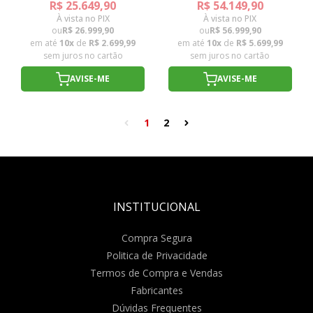
R$ 25.649,90
R$ 54.149,90
À vista no PIX
À vista no PIX
ou
R$ 26.999,90
ou
R$ 56.999,90
em até
10x
de
R$ 2.699,99
em até
10x
de
R$ 5.699,99
sem juros no cartão
sem juros no cartão
AVISE-ME
AVISE-ME
1
2
INSTITUCIONAL
Compra Segura
Politica de Privacidade
Termos de Compra e Vendas
Fabricantes
Dúvidas Frequentes