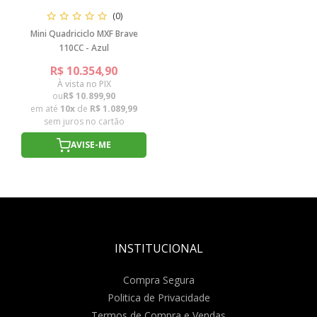
(0)
Mini Quadriciclo MXF Brave
110CC - Azul
R$ 10.354,90
À vista no PIX
ou
R$ 10.899,90
em até
10x
de
R$ 1.089,99
sem juros no cartão
AVISE-ME
INSTITUCIONAL
Compra Segura
Politica de Privacidade
Termos de Compra e Vendas