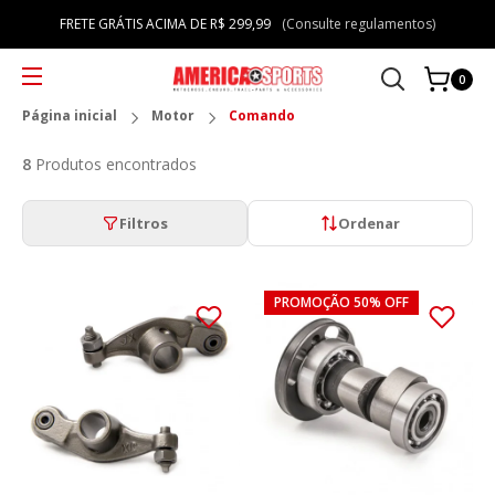
FRETE GRÁTIS ACIMA DE R$ 299,99
(Consulte regulamentos)
0
Página inicial
Motor
Comando
8
Produtos encontrados
Filtros
Ordenar
PROMOÇÃO 50% OFF