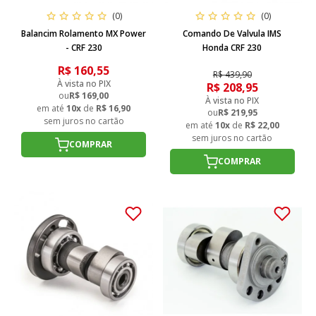
(0)
(0)
Balancim Rolamento MX Power
Comando De Valvula IMS
- CRF 230
Honda CRF 230
R$ 160,55
R$ 439,90
À vista no PIX
R$ 208,95
ou
R$ 169,00
À vista no PIX
em até
10x
de
R$ 16,90
ou
R$ 219,95
sem juros no cartão
em até
10x
de
R$ 22,00
sem juros no cartão
COMPRAR
COMPRAR