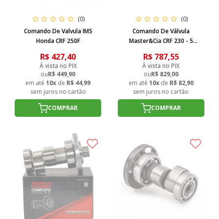
(0)
(0)
Comando De Valvula IMS
Comando De Válvula
Honda CRF 250F
Master&Cia CRF 230 - 5
Estagios 8,3MM
R$ 427,40
R$ 787,55
À vista no PIX
À vista no PIX
ou
R$ 449,90
ou
R$ 829,00
em até
10x
de
R$ 44,99
em até
10x
de
R$ 82,90
sem juros no cartão
sem juros no cartão
COMPRAR
COMPRAR