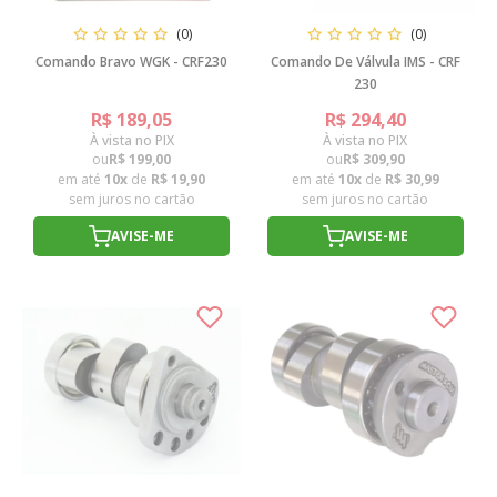
(0)
(0)
Comando Bravo WGK - CRF230
Comando De Válvula IMS - CRF
230
R$ 189,05
R$ 294,40
À vista no PIX
À vista no PIX
ou
R$ 199,00
ou
R$ 309,90
em até
10x
de
R$ 19,90
em até
10x
de
R$ 30,99
sem juros no cartão
sem juros no cartão
AVISE-ME
AVISE-ME