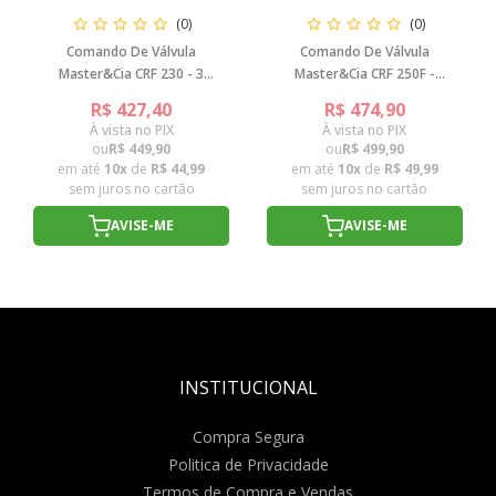
(0)
(0)
Comando De Válvula
Comando De Válvula
Master&Cia CRF 230 - 3
Master&Cia CRF 250F -
Estagios 7,8MM
ADM340° EX350°
R$ 427,40
R$ 474,90
À vista no PIX
À vista no PIX
ou
R$ 449,90
ou
R$ 499,90
em até
10x
de
R$ 44,99
em até
10x
de
R$ 49,99
sem juros no cartão
sem juros no cartão
AVISE-ME
AVISE-ME
INSTITUCIONAL
Compra Segura
Politica de Privacidade
Termos de Compra e Vendas