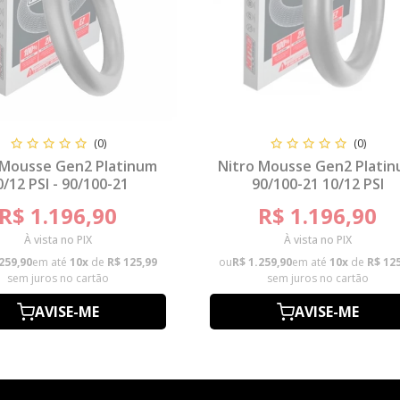
(0)
(0)
 Mousse Gen2 Platinum
Nitro Mousse Gen2 Plati
0/12 PSI - 90/100-21
90/100-21 10/12 PSI
R$ 1.196,90
R$ 1.196,90
À vista no PIX
À vista no PIX
259,90
em até
10x
de
R$ 125,99
ou
R$ 1.259,90
em até
10x
de
R$ 12
sem juros no cartão
sem juros no cartão
AVISE-ME
AVISE-ME