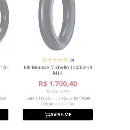
(0)
18 -
Bib Mousse Michelin 140/80-18
M14
R$ 1.700,40
À vista no PIX
4,99
ou
R$ 1.789,90
em até
10x
de
R$ 178,99
sem juros no cartão
AVISE-ME