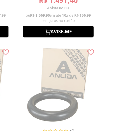
R$ 1.491,40
À vista no PIX
7,99
ou
R$ 1.569,90
em até
10x
de
R$ 156,99
sem juros no cartão
AVISE-ME
(0)