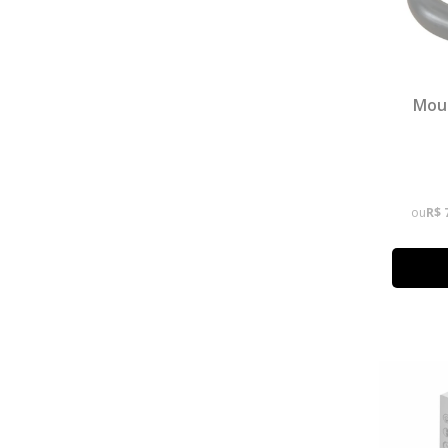
Mous
ou
R$ 