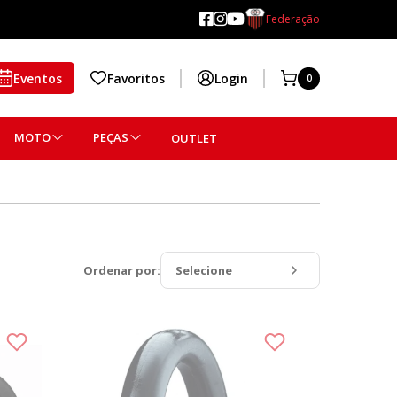
Federação
Eventos
Favoritos
Login
0
MOTO
PEÇAS
OUTLET
Ordenar por:
Selecione