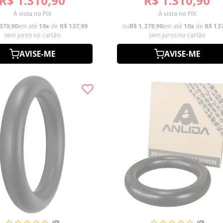
R$ 1.310,90
R$ 1.310,90
À vista no PIX
À vista no PIX
379,90
em até
10x
de
R$ 137,99
ou
R$ 1.379,90
em até
10x
de
R$ 13
sem juros no cartão
sem juros no cartão
AVISE-ME
AVISE-ME
(0)
(0)