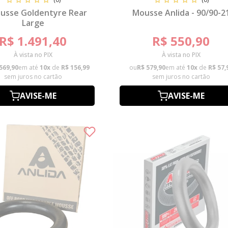
usse Goldentyre Rear
Mousse Anlida - 90/90-2
Large
R$ 1.491,40
R$ 550,90
À vista no PIX
À vista no PIX
569,90
em até
10x
de
R$ 156,99
ou
R$ 579,90
em até
10x
de
R$ 57,
sem juros no cartão
sem juros no cartão
AVISE-ME
AVISE-ME