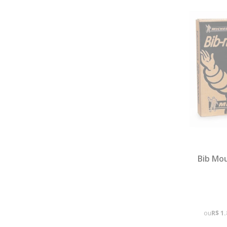
Bib Mou
ou
R$ 1.