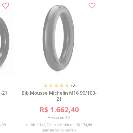
(0)
0-21
Bib Mousse Michelin M16 90/100-
21
R$ 1.662,40
À vista no PIX
5,99
ou
R$ 1.749,90
em até
10x
de
R$ 174,99
sem juros no cartão