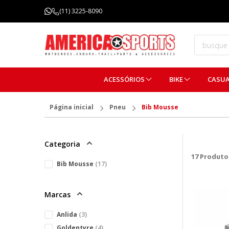
FRETE GRÁTIS ACIMA DE R$ 299,99
(11) 3225-8090
(Consulte regulamentos)
ACESSÓRIOS
BIKE
CASU
Página inicial
Pneu
Bib Mousse
Categoria
17
Produto
Bib Mousse
(17)
Marcas
Anlida
(3)
Goldentyre
(4)