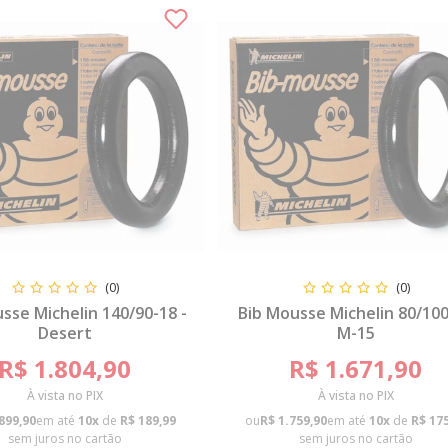
(0)
(0)
sse Michelin 140/90-18 -
Bib Mousse Michelin 80/10
Desert
M-15
R$ 1.804,90
R$ 1.671,90
À vista no PIX
À vista no PIX
899,90
em até
10x
de
R$ 189,99
ou
R$ 1.759,90
em até
10x
de
R$ 17
sem juros no cartão
sem juros no cartão