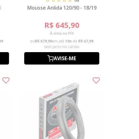
1
Mousse Anlida 120/90 - 18/19
R$ 645,90
À vista no PIX
99
ou
R$ 679,90
em até
10x
de
R$ 67,99
sem juros no cartão
AVISE-ME