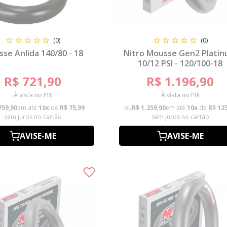
(0)
(0)
se Anlida 140/80 - 18
Nitro Mousse Gen2 Plati
10/12 PSI - 120/100-18
R$ 721,90
R$ 1.196,90
À vista no PIX
À vista no PIX
759,90
em até
10x
de
R$ 75,99
ou
R$ 1.259,90
em até
10x
de
R$ 12
sem juros no cartão
sem juros no cartão
AVISE-ME
AVISE-ME