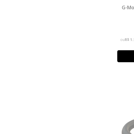
G-Mo
ou
R$ 1.