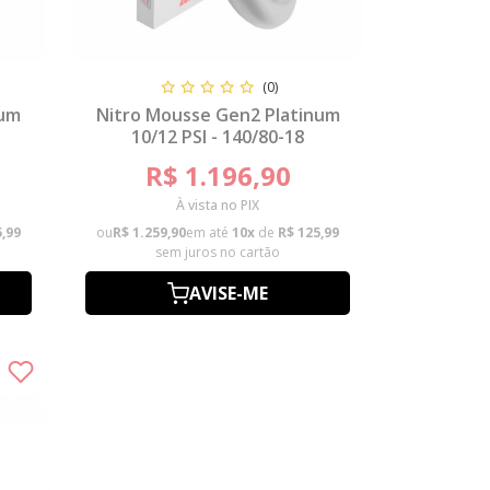
(0)
num
Nitro Mousse Gen2 Platinum
10/12 PSI - 140/80-18
R$ 1.196,90
À vista no PIX
5,99
ou
R$ 1.259,90
em até
10x
de
R$ 125,99
sem juros no cartão
AVISE-ME