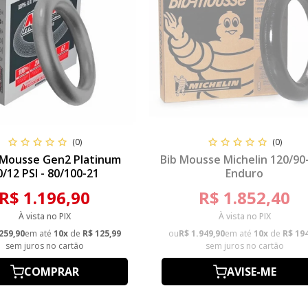
(0)
(0)
 Mousse Gen2 Platinum
Bib Mousse Michelin 120/90-
0/12 PSI - 80/100-21
Enduro
R$ 1.196,90
R$ 1.852,40
À vista no PIX
À vista no PIX
259,90
em até
10x
de
R$ 125,99
ou
R$ 1.949,90
em até
10x
de
R$ 19
sem juros no cartão
sem juros no cartão
COMPRAR
AVISE-ME