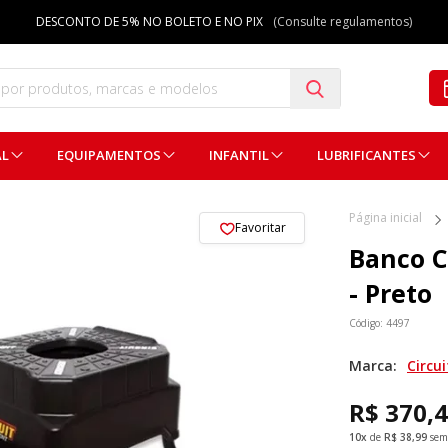
DESCONTO DE 5% NO BOLETO E NO PIX
(Consulte regulamentos)
AL
EQUIPAMENTOS
INFANTIL
LUBRIFICANTES
Página inicial
Favoritar
Banco C
- Preto
Código: 4497
Marca:
Circui
R$ 370,
10x
de
R$ 38,99
sem 