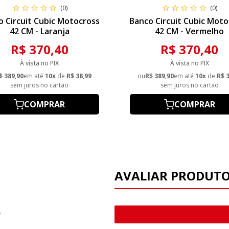
(0)
(0)
o Circuit Cubic Motocross
Banco Circuit Cubic Moto
42 CM - Laranja
42 CM - Vermelho
R$ 370,40
R$ 370,40
À vista no PIX
À vista no PIX
$ 389,90
em até
10x
de
R$ 38,99
ou
R$ 389,90
em até
10x
de
R$ 
sem juros no cartão
sem juros no cartão
COMPRAR
COMPRAR
AVALIAR PRODUT
.