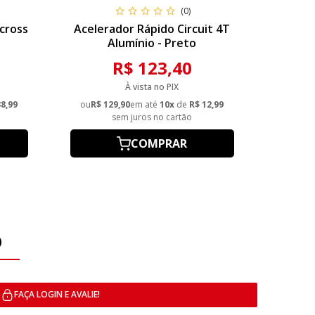
(0)
cross
Acelerador Rápido Circuit 4T
Acel
Alumínio - Preto
R$ 123,40
À vista no PIX
38,99
ou
R$ 129,90
em até
10x
de
R$ 12,99
ou
R$ 1
sem juros no cartão
COMPRAR
O
FAÇA LOGIN E AVALIE!