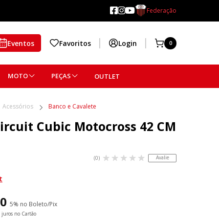
Federação
Eventos
Favoritos
Login
0
MOTO
PEÇAS
OUTLET
Acessórios
Banco e Cavalete
ircuit Cubic Motocross 42 CM
Avalie
(0)
t
40
5% no Boleto/Pix
juros no Cartão