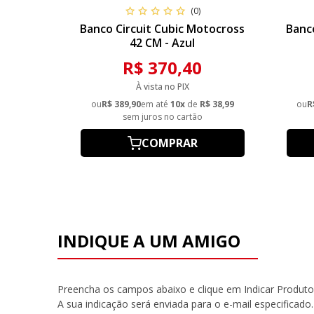
(0)
Banco Circuit Cubic Motocross
Banc
42 CM - Azul
R$ 370,40
À vista no PIX
ou
R$ 389,90
em até
10x
de
R$ 38,99
ou
R
sem juros no cartão
COMPRAR
INDIQUE A UM AMIGO
Preencha os campos abaixo e clique em Indicar Produto
A sua indicação será enviada para o e-mail especificado.