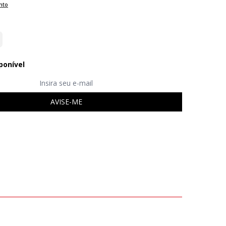
nto
ponível
AVISE-ME