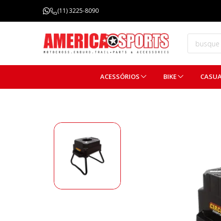
FRETE GRÁTIS ACIMA DE R$ 299,99
(11) 3225-8090
(Consulte regulamentos)
ACESSÓRIOS
BIKE
CASU