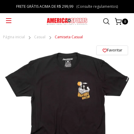
FRETE GRÁTIS ACIMA DE R$ 299,99
(Consulte regulamentos)
0
Página inicial
Casual
Camiseta Casual
Favoritar