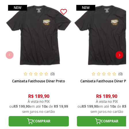
NEW
NEW
(0)
(0)
Camiseta Fasthouse Diner Preto
Camiseta Fasthouse Diner Pr
R$ 189,90
R$ 189,90
À vista no PIX
À vista no PIX
ou
R$ 199,90
em até
10x
de
R$ 19,99
ou
R$ 199,90
em até
10x
de
R$ 
sem juros no cartão
sem juros no cartão
COMPRAR
COMPRAR