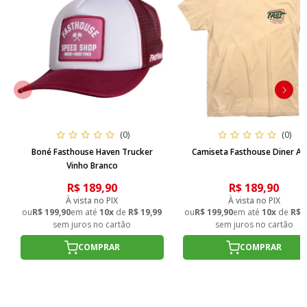
(0)
(0)
Boné Fasthouse Haven Trucker
Camiseta Fasthouse Diner Ar
Vinho Branco
R$ 189,90
R$ 189,90
À vista no PIX
À vista no PIX
ou
R$ 199,90
em até
10x
de
R$ 19,99
ou
R$ 199,90
em até
10x
de
R$ 
sem juros no cartão
sem juros no cartão
COMPRAR
COMPRAR