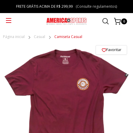
FRETE GRÁTIS ACIMA DE R$ 299,99
(Consulte regulamentos)
0
Página inicial
Casual
Camiseta Casual
Favoritar