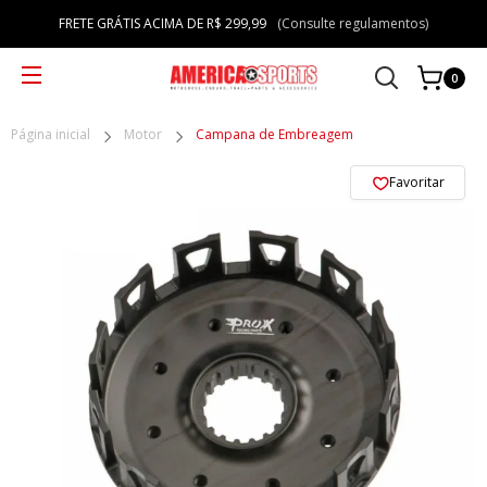
FRETE GRÁTIS ACIMA DE R$ 299,99
(Consulte regulamentos)
0
Página inicial
Motor
Campana de Embreagem
Favoritar