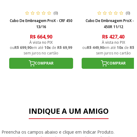
(0)
(0)
Cubo De Embreagem ProX - CRF 450
Cubo De Embreagem ProX - 
13/16
450R 11/12
R$ 664,90
R$ 427,40
À vista no PIX
À vista no PIX
ou
R$ 699,90
em até
10x
de
R$ 69,99
ou
R$ 449,90
em até
10x
de
R$ 
sem juros no cartão
sem juros no cartão
COMPRAR
COMPRAR
INDIQUE A UM AMIGO
Preencha os campos abaixo e clique em Indicar Produto.