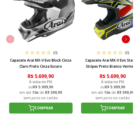
padrões de segurança europeus.
- Peso: Leve, reduzindo a fadiga durante sessões prolongadas de
pilotagem.
O Arai MX-V Evo é mais do que um capacete; é um compromisso
com a segurança, o desempenho e o estilo, ideal para pilotos
(0)
(0)
que buscam o melhor em suas aventuras off-road.
Capacete Arai MX-V Evo Block Cinza
Capacete Arai MX-V Evo Star
Claro Preto Cinza Escuro
Stripes Preto Branco Vermel
Amarelo
R$ 5.699,90
R$ 5.699,90
À vista no PIX
À vista no PIX
ou
R$ 5.999,90
ou
R$ 5.999,90
em até
10x
de
R$ 599,99
em até
10x
de
R$ 599,99
sem juros no cartão
sem juros no cartão
COMPRAR
COMPRAR