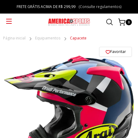
FRETE GRÁTIS ACIMA DE R$ 299,99
(Consulte regulamentos)
0
Página inicial
Equipamentos
Capacete
Favoritar