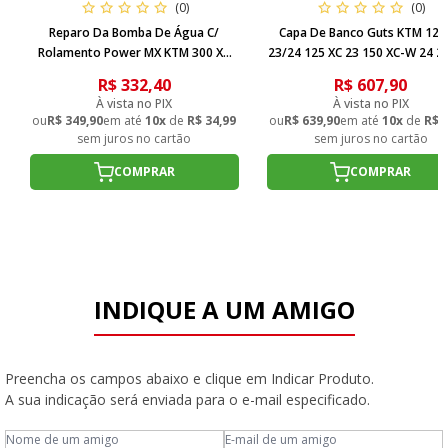
(0)
(0)
Reparo Da Bomba De Água C/
Capa De Banco Guts KTM 125
Rolamento Power MX KTM 300 XC
23/24 125 XC 23 150 XC-W 24 2
XC-W 06/16 KTM 250XC XC-W 06/16
23/24 250 SX-F 23/24 250 - Pr
R$ 332,40
R$ 607,90
À vista no PIX
À vista no PIX
ou
R$ 349,90
em até
10x
de
R$ 34,99
ou
R$ 639,90
em até
10x
de
R$ 
sem juros no cartão
sem juros no cartão
COMPRAR
COMPRAR
INDIQUE A UM AMIGO
Preencha os campos abaixo e clique em Indicar Produto.
A sua indicação será enviada para o e-mail especificado.