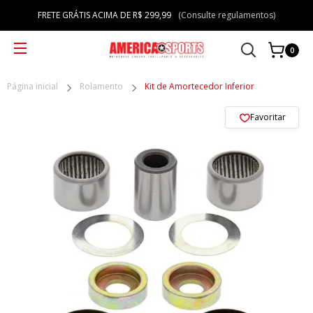
FRETE GRÁTIS ACIMA DE R$ 299,99
(Consulte regulamentos)
0
Página inicial
Rolamento
Kit de Amortecedor Inferior
Favoritar