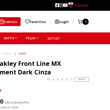
Federação
Eventos
Favoritos
Login
0
MOTO
PEÇAS
OUTLET
Óculos
Lente
akley Front Line MX
ment Dark Cinza
Avalie
(0)
y
40
5% no Boleto/Pix
juros no Cartão