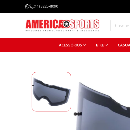
FRETE GRÁTIS ACIMA DE R$ 299,99
(11) 3225-8090
(Consulte regulamentos)
ACESSÓRIOS
BIKE
CASU