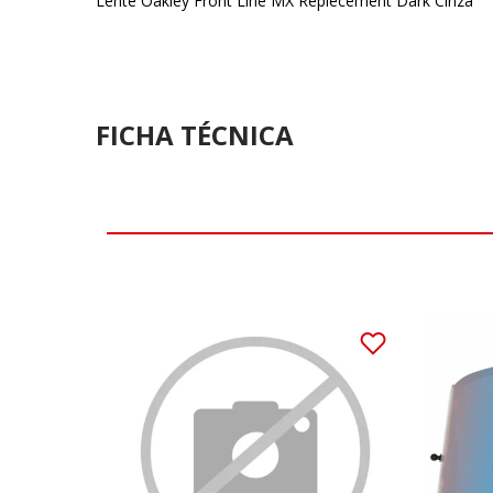
Lente Oakley Front Line MX Replecement Dark Cinza
FICHA TÉCNICA