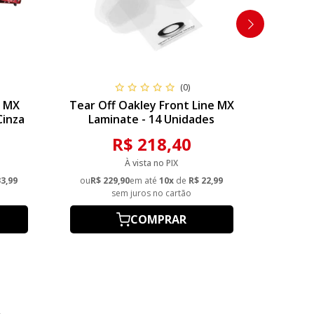
(0)
e MX
Tear Off Oakley Front Line MX
Bota A
Cinza
Laminate - 14 Unidades
Escu
R$ 218,40
À vista no PIX
33,99
ou
R$ 229,90
em até
10x
de
R$ 22,99
ou
R$ 2.
sem juros no cartão
COMPRAR