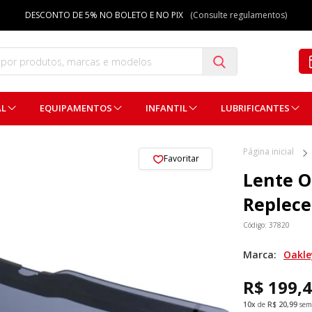
DESCONTO DE 5% NO BOLETO E NO PIX
(Consulte regulamentos)
AL
EQUIPAMENTOS
INFANTIL
LUBRIFICANTES
Página inicial
Favoritar
Lente O
Replece
Código: 37820
Marca:
Oakle
R$ 199,
10x
de
R$ 20,99
sem 