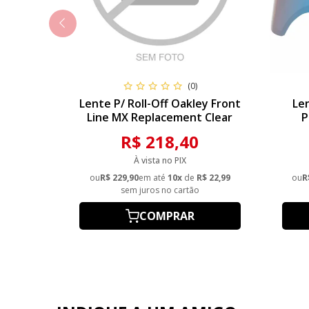
(0)
Lente P/ Roll-Off Oakley Front
Le
Line MX Replacement Clear
P
R$ 218,40
À vista no PIX
ou
R$ 229,90
em até
10x
de
R$ 22,99
ou
R
sem juros no cartão
COMPRAR