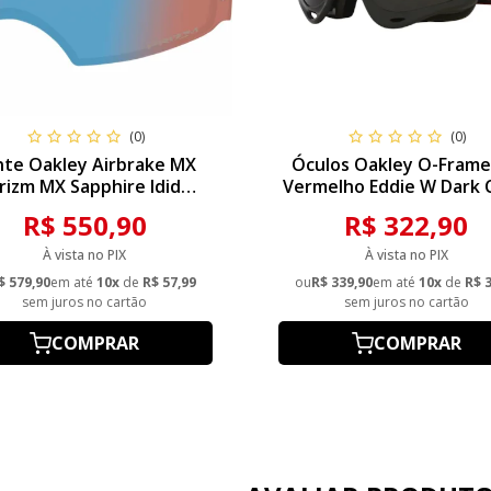
(0)
(0)
nte Oakley Airbrake MX
Óculos Oakley O-Fram
rizm MX Sapphire Idid
Vermelho Eddie W Dark 
Replecement
R$ 550,90
R$ 322,90
À vista no PIX
À vista no PIX
$ 579,90
em até
10x
de
R$ 57,99
ou
R$ 339,90
em até
10x
de
R$ 
sem juros no cartão
sem juros no cartão
COMPRAR
COMPRAR