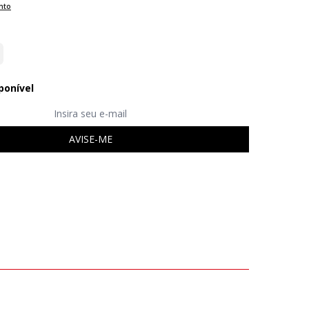
nto
ponível
AVISE-ME