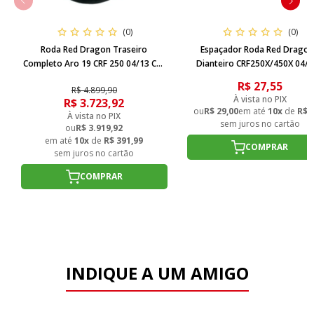
(0)
(0)
Roda Red Dragon Traseiro
Espaçador Roda Red Dragon
Completo Aro 19 CRF 250 04/13 CRF
Dianteiro CRF250X/450X 04/1
450R 04/12 - Vermelho
Vermelho
R$ 27,55
R$ 4.899,90
À vista no PIX
R$ 3.723,92
ou
R$ 29,00
em até
10x
de
R$ 2
À vista no PIX
sem juros no cartão
ou
R$ 3.919,92
em até
10x
de
R$ 391,99
COMPRAR
sem juros no cartão
COMPRAR
INDIQUE A UM AMIGO