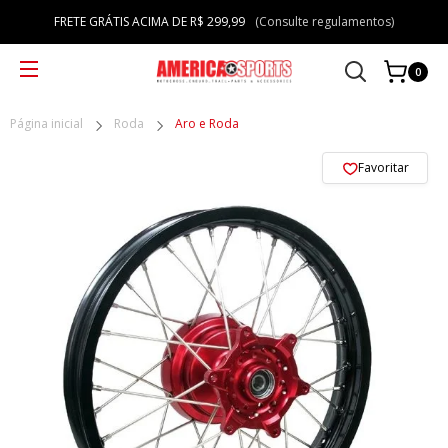
FRETE GRÁTIS ACIMA DE R$ 299,99
(Consulte regulamentos)
0
Página inicial
Roda
Aro e Roda
Favoritar