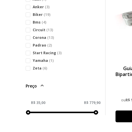
Anker
(3)
Biker
(19)
Bms
(4)
Circuit
(13)
Corona
(13)
Padrao
(2)
Start Racing
(3)
Yamaha
(1)
Gui
Zeta
(6)
Bipart
Preço
ou
R$ 