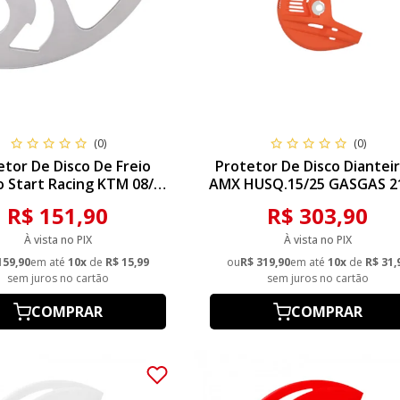
(0)
(0)
etor De Disco De Freio
Protetor De Disco Dianteir
o Start Racing KTM 08/25
AMX HUSQ.15/25 GASGAS 2
 11/19 HUSQ 13/25 MXF
SHERCO 18/23 MXF 20/2
R$ 151,90
R$ 303,90
Polido
KINGGER 23/25 Laranja
À vista no PIX
À vista no PIX
159,90
em até
10x
de
R$ 15,99
ou
R$ 319,90
em até
10x
de
R$ 31,
sem juros no cartão
sem juros no cartão
COMPRAR
COMPRAR