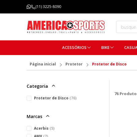
FRETE GRÁTIS ACIMA DE R$ 299,99
(11) 3225-8090
(Consulte regulamentos)
ACESSÓRIOS
BIKE
CASU
Página inicial
Protetor
Protetor de Disco
Categoria
76
Produto
Protetor de Disco
(76)
Marcas
Acerbis
(5)
AMX
(7)