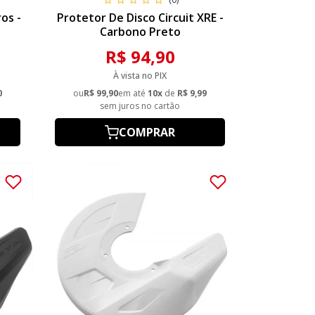
os -
Protetor De Disco Circuit XRE -
Carbono Preto
R$ 94,90
À vista no PIX
0
ou
R$ 99,90
em até
10x
de
R$ 9,99
sem juros no cartão
COMPRAR