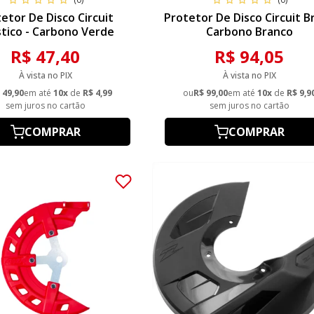
etor De Disco Circuit
Protetor De Disco Circuit Br
stico - Carbono Verde
Carbono Branco
R$ 47,40
R$ 94,05
À vista no PIX
À vista no PIX
 49,90
em até
10x
de
R$ 4,99
ou
R$ 99,00
em até
10x
de
R$ 9,9
sem juros no cartão
sem juros no cartão
COMPRAR
COMPRAR