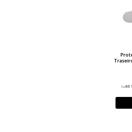
Prot
Traseir
SHERCO
ou
R$ 