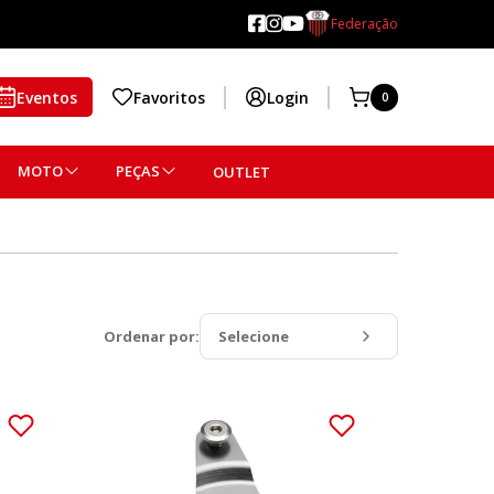
Federação
Eventos
Favoritos
Login
0
MOTO
PEÇAS
OUTLET
Ordenar por:
Selecione