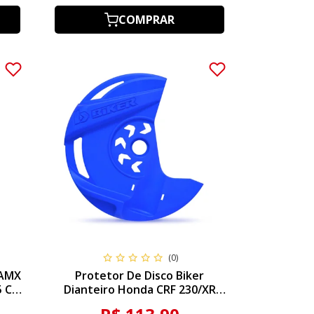
COMPRAR
(0)
 AMX
Protetor De Disco Biker
5 CRF
Dianteiro Honda CRF 230/XR
230
200/NX 200 - Azul