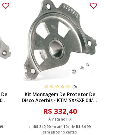
(0)
 De
Kit Montagem De Protetor De
50
Disco Acerbis - KTM SX/SXF 04/14
EXC 04/15 TE 14/15
R$ 332,40
À vista no PIX
99
ou
R$ 349,90
em até
10x
de
R$ 34,99
sem juros no cartão