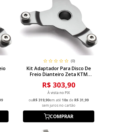
(0)
eio
Kit Adaptador Para Disco De
Freio Dianteiro Zeta KTM
530
SX/SXF/EXC/EXCF/SMR 125/530
R$ 303,90
15/17
À vista no PIX
99
ou
R$ 319,90
em até
10x
de
R$ 31,99
sem juros no cartão
COMPRAR