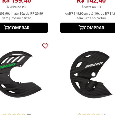
R$ 199,40
R$ 142,40
Preto
À vista no PIX
À vista no PIX
209,90
em até
10x
de
R$ 20,99
ou
R$ 149,90
em até
10x
de
R$ 14,
sem juros no cartão
sem juros no cartão
COMPRAR
COMPRAR
(0)
(0)