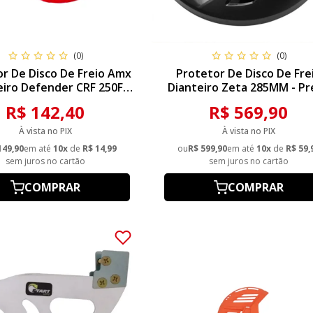
(0)
(0)
r De Disco De Freio Amx
Protetor De Disco De Fre
eiro Defender CRF 250F
Dianteiro Zeta 285MM - Pr
ornado - Vermelho
R$ 142,40
R$ 569,90
À vista no PIX
À vista no PIX
149,90
em até
10x
de
R$ 14,99
ou
R$ 599,90
em até
10x
de
R$ 59,
sem juros no cartão
sem juros no cartão
COMPRAR
COMPRAR