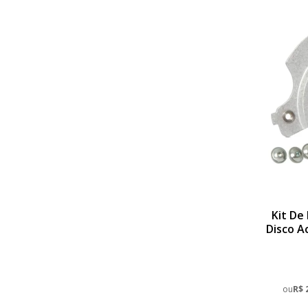
Kit De
Disco A
250X 04
ou
R$ 