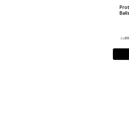
Prot
Balí
ou
R$