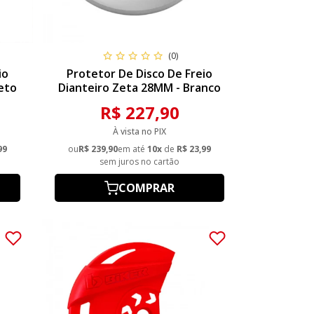
(0)
io
Protetor De Disco De Freio
eto
Dianteiro Zeta 28MM - Branco
R$ 227,90
À vista no PIX
99
ou
R$ 239,90
em até
10x
de
R$ 23,99
sem juros no cartão
COMPRAR