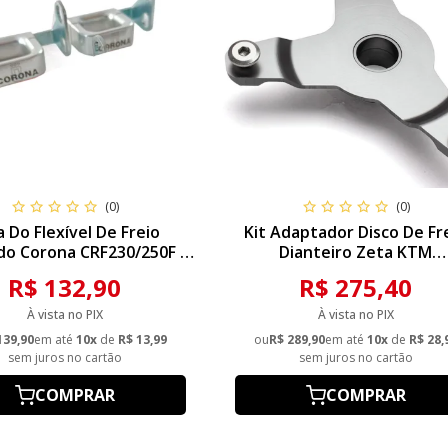
(0)
(0)
a Do Flexível De Freio
Kit Adaptador Disco De Fr
ido Corona CRF230/250F -
Dianteiro Zeta KTM
Prata
SX/SXF/EXC/EXCF/SMR 125/
R$ 132,90
R$ 275,40
03/14
À vista no PIX
À vista no PIX
139,90
em até
10x
de
R$ 13,99
ou
R$ 289,90
em até
10x
de
R$ 28,
sem juros no cartão
sem juros no cartão
COMPRAR
COMPRAR