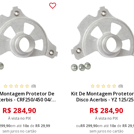
(0)
(0)
 Montagem Protetor De
Kit De Montagem Protetor
cerbis - CRF250/450 04/18
Disco Acerbis - YZ 125/2
/18 450X 05/18 R/RX 17/18
04/19N 250/450 04/13
R$ 284,90
R$ 284,90
WR250/450F 04/18
À vista no PIX
À vista no PIX
299,90
em até
10x
de
R$ 29,99
ou
R$ 299,90
em até
10x
de
R$ 29,
sem juros no cartão
sem juros no cartão