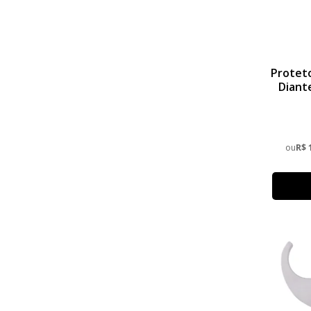
Proteto
Diant
T
ou
R$ 