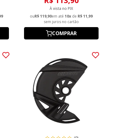
R$ 113,90
À vista no PIX
99
ou
R$ 119,90
em até
10x
de
R$ 11,99
sem juros no cartão
COMPRAR
(0)