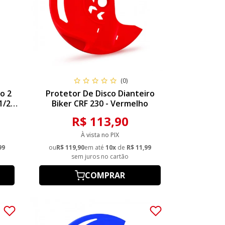
(0)
o 2
Protetor De Disco Dianteiro
1/25
Biker CRF 230 - Vermelho
5
R$ 113,90
À vista no PIX
99
ou
R$ 119,90
em até
10x
de
R$ 11,99
sem juros no cartão
COMPRAR