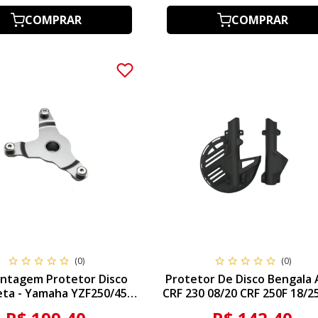
COMPRAR
COMPRAR
(0)
(0)
ontagem Protetor Disco
Protetor De Disco Bengala
eta - Yamaha YZF250/450
CRF 230 08/20 CRF 250F 18/2
14/20
300F 25 XR 250 02/08 TTR 