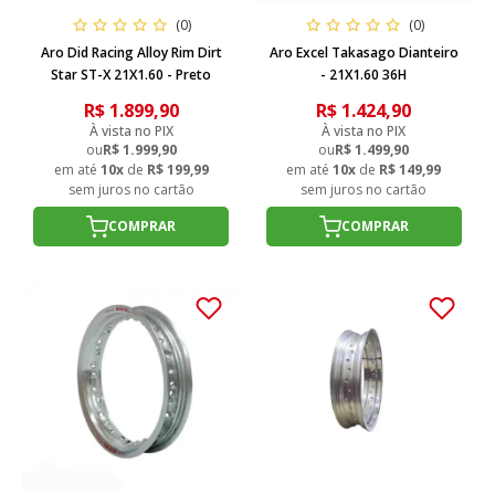
(0)
(0)
Aro Did Racing Alloy Rim Dirt
Aro Excel Takasago Dianteiro
Star ST-X 21X1.60 - Preto
- 21X1.60 36H
R$ 1.899,90
R$ 1.424,90
À vista no PIX
À vista no PIX
ou
R$ 1.999,90
ou
R$ 1.499,90
em até
10x
de
R$ 199,99
em até
10x
de
R$ 149,99
sem juros no cartão
sem juros no cartão
COMPRAR
COMPRAR