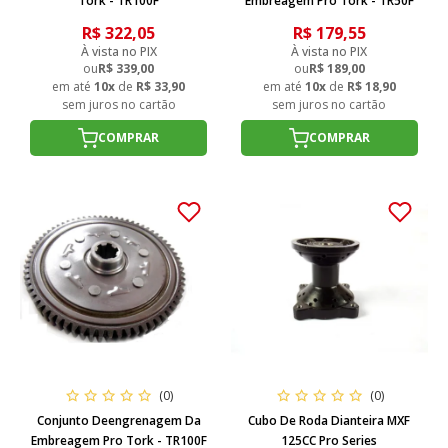
Tork - TR100F
Embreagem Pro Tork - TR50F
R$ 322,05
R$ 179,55
À vista no PIX
À vista no PIX
ou
R$ 339,00
ou
R$ 189,00
em até
10x
de
R$ 33,90
em até
10x
de
R$ 18,90
sem juros no cartão
sem juros no cartão
COMPRAR
COMPRAR
(0)
(0)
Conjunto Deengrenagem Da
Cubo De Roda Dianteira MXF
Embreagem Pro Tork - TR100F
125CC Pro Series