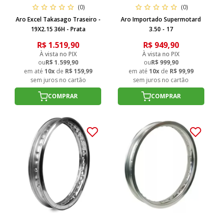
(0)
(0)
Aro Excel Takasago Traseiro -
Aro Importado Supermotard
19X2.15 36H - Prata
3.50 - 17
R$ 1.519,90
R$ 949,90
À vista no PIX
À vista no PIX
ou
R$ 1.599,90
ou
R$ 999,90
em até
10x
de
R$ 159,99
em até
10x
de
R$ 99,99
sem juros no cartão
sem juros no cartão
COMPRAR
COMPRAR