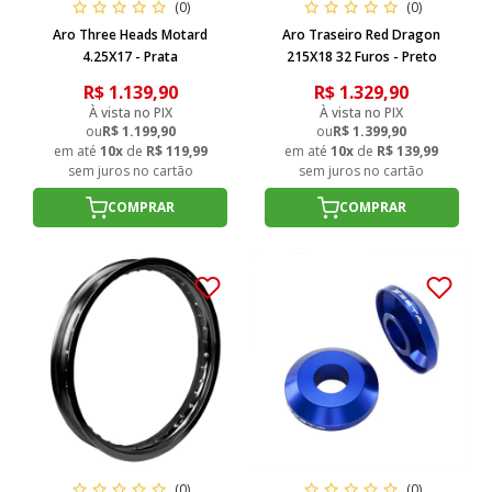
(0)
(0)
Aro Three Heads Motard
Aro Traseiro Red Dragon
4.25X17 - Prata
215X18 32 Furos - Preto
R$ 1.139,90
R$ 1.329,90
À vista no PIX
À vista no PIX
ou
R$ 1.199,90
ou
R$ 1.399,90
em até
10x
de
R$ 119,99
em até
10x
de
R$ 139,99
sem juros no cartão
sem juros no cartão
COMPRAR
COMPRAR
(0)
(0)