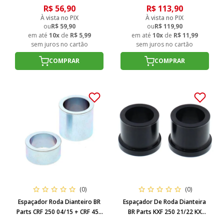
R$ 56,90
R$ 113,90
À vista no PIX
À vista no PIX
ou
R$ 59,90
ou
R$ 119,90
em até
10x
de
R$ 5,99
em até
10x
de
R$ 11,99
sem juros no cartão
sem juros no cartão
COMPRAR
COMPRAR
(0)
(0)
Espaçador Roda Dianteiro BR
Espaçador De Roda Dianteira
Parts CRF 250 04/15 + CRF 450
BR Parts KXF 250 21/22 KX
02/15
250X 21/22