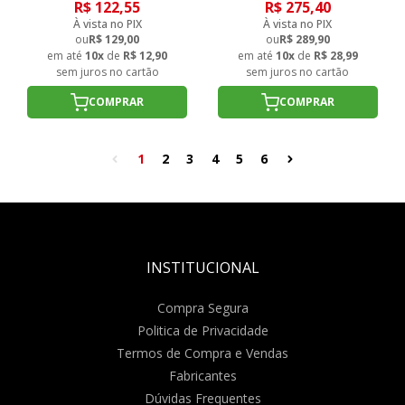
R$ 122,55
R$ 275,40
À vista no PIX
À vista no PIX
ou
R$ 129,00
ou
R$ 289,90
em até
10x
de
R$ 12,90
em até
10x
de
R$ 28,99
sem juros no cartão
sem juros no cartão
COMPRAR
COMPRAR
1
2
3
4
5
6
INSTITUCIONAL
Compra Segura
Politica de Privacidade
Termos de Compra e Vendas
Fabricantes
Dúvidas Frequentes