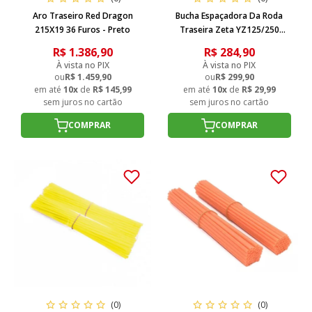
Aro Traseiro Red Dragon
Bucha Espaçadora Da Roda
215X19 36 Furos - Preto
Traseira Zeta YZ125/250
99/22 YZF250/450 06/08
R$ 1.386,90
R$ 284,90
YZ250FX 15/22 WRF250 Azul
À vista no PIX
À vista no PIX
ou
R$ 1.459,90
ou
R$ 299,90
em até
10x
de
R$ 145,99
em até
10x
de
R$ 29,99
sem juros no cartão
sem juros no cartão
COMPRAR
COMPRAR
(0)
(0)